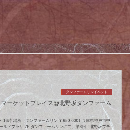
ダンファームリンイベント
～16時 場所 ダンファームリン 〒650-0001 兵庫県神戸市中
ールドプラザ 7F ダンファームリンにて、第3回、北野坂プチ